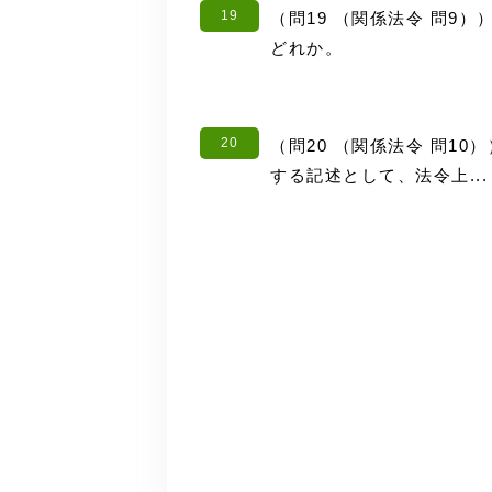
19
（問19 （関係法令 問9
どれか。
20
（問20 （関係法令 問1
する記述として、法令上...