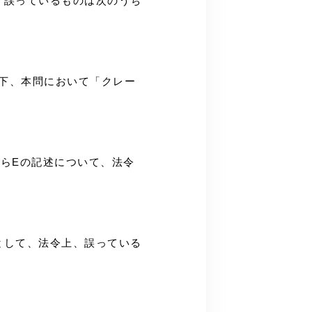
上、誤っているものは次のうち
以下、本問において「クレー
からEの記述について、法令
述として、法令上、誤っている