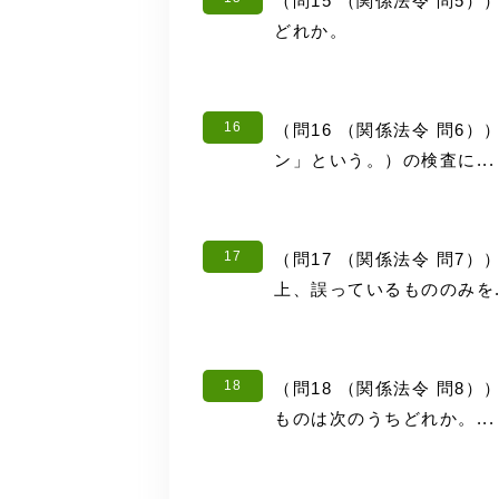
（問15 （関係法令 問5
どれか。
16
（問16 （関係法令 問6
ン」という。）の検査に...
17
（問17 （関係法令 問7
上、誤っているもののみを..
18
（問18 （関係法令 問8
ものは次のうちどれか。...