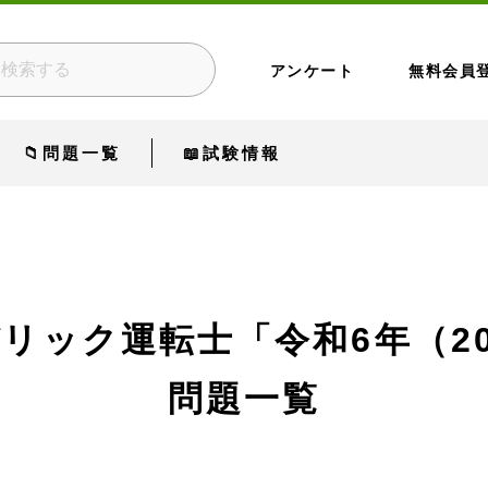
アンケート
無料会員
📁問題一覧
📖試験情報
月
デリック運転士
「令和6年（2
問題一覧