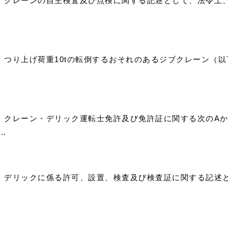
）） クレーンの自主検査及び点検に関する記述として、法令
）） つり上げ荷重10tの転倒するおそれのあるジブクレーン（
）） クレーン・デリック運転士免許及び免許証に関する次のA
.
）） デリックに係る許可、設置、検査及び検査証に関する記